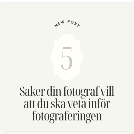
5
tips
inför
din
fotografering!