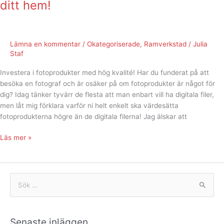
ditt hem!
Lämna en kommentar
/
Okategoriserade
,
Ramverkstad
/
Julia
Staf
Investera i fotoprodukter med hög kvalité! Har du funderat på att
besöka en fotograf och är osäker på om fotoprodukter är något för
dig? Idag tänker tyvärr de flesta att man enbart vill ha digitala filer,
men låt mig förklara varför ni helt enkelt ska värdesätta
fotoprodukterna högre än de digitala filerna! Jag älskar att
Läs mer »
S
ö
k
Senaste inläggen