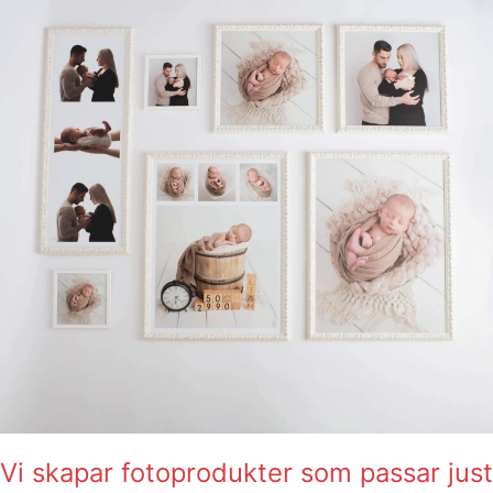
fotoprodukter
som
passar
just
ditt
hem!
Vi skapar fotoprodukter som passar just